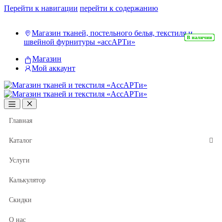
Перейти к навигации
перейти к содержанию
Магазин тканей, постельного белья, текстиля и
В наличии
В наличии
В наличии
В наличии
В наличии
В наличии
В наличии
В наличии
В наличии
В наличии
В наличии
В наличии
швейной фурнитуры «ассАРТи»
Магазин
Мой аккаунт
Главная
Каталог
Услуги
Калькулятор
Скидки
О нас