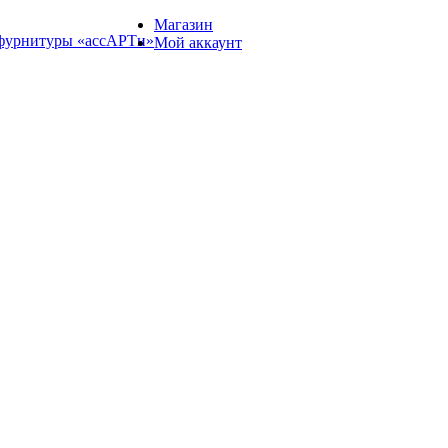
Магазин
й фурнитуры «ассАРТи»
Мой аккаунт